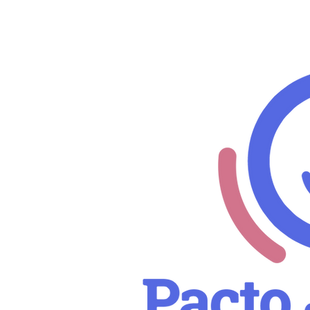
Tel: +34
951 26 99 52
Email: info@pintorpalomo.com
© 2026 C.E.Pr Pintor Palomo y Anaya.
Colegio de Educación pública
Todos los derechos reservados.